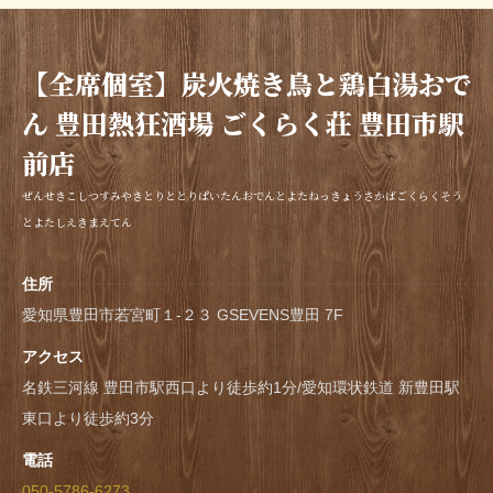
【全席個室】炭火焼き鳥と鶏白湯おで
ん 豊田熱狂酒場 ごくらく荘 豊田市駅
前店
ぜんせきこしつすみやきとりととりぱいたんおでんとよたねっきょうさかばごくらくそう
とよたしえきまえてん
住所
愛知県豊田市若宮町１‐２３ GSEVENS豊田 7F
アクセス
名鉄三河線 豊田市駅西口より徒歩約1分/愛知環状鉄道 新豊田駅
東口より徒歩約3分
電話
050-5786-6273