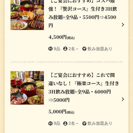
【ご宴会におすすめ】コスパ最
強！『贅沢コース』生付き3H飲
み放題+全9品・5500円⇒4500
円
4,500円
(税込)
9品
2名～
飲み放題あり
【ご宴会におすすめ】これで間
違いなし！『極楽コース』生付き
この店舗情報をシェアする
3H飲み放題+全9品・6000円
⇒5000円
【幹事様必見】宴会がお得に楽しめる♪8名様以上で1名様分
5,000円
無料！16名様以上で2名様分無料！ | 【全席個室】炭火焼き
(税込)
鳥と鶏白湯おでん 豊田熱狂酒場 ごくらく荘 豊田市駅前店
9品
2名～
飲み放題あり
愛知県豊田市若宮町１‐２３ GSEVENS豊田 7F
https://katariyatoyota.owst.jp/coupons/221701009