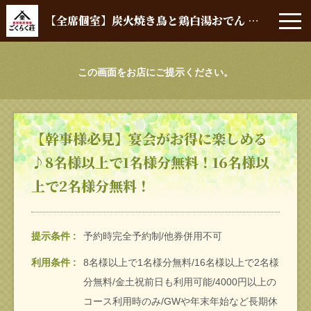
【全席個室】炭火焼き鳥と鶏白湯おでん 豊田熱狂酒場 ごくらく荘 豊田市駅前店
この画面をお店にご提示ください。
【幹事様必見】宴会がお得に楽しめる
♪8名様以上で1名様分無料！16名様以
上で2名様分無料！
提示条件
予約時完全予約制/他券併用不可
利用条件
8名様以上で1名様分無料/16名様以上で2名様
分無料/金土祝前日も利用可能/4000円以上の
コース利用時のみ/GWや年末年始など長期休